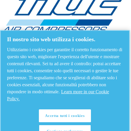
Il nostro sito web utilizza i cookies.
Utilizziamo i cookies per garantire il corretto funzionamento di
questo sito web, migliorare l'esperienza dell'utente e mostrare
contenuti rilevanti. Sei tu ad avere il controllo: potrai accettare
tutti i cookies, consentire solo quelli necessari o gestire le tue
preferenze. Ti segnaliamo che se sceglierai di abilitare solo i
cookies essenziali, alcune funzionalità potrebbero non
rispondere in modo ottimale.
Learn more in our Cookie
Policy.
Accetta tutti i cookies