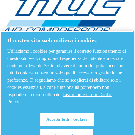
Il nostro sito web utilizza i cookies.
Utilizziamo i cookies per garantire il corretto funzionamento di
questo sito web, migliorare l'esperienza dell'utente e mostrare
contenuti rilevanti. Sei tu ad avere il controllo: potrai accettare
tutti i cookies, consentire solo quelli necessari o gestire le tue
preferenze. Ti segnaliamo che se sceglierai di abilitare solo i
cookies essenziali, alcune funzionalità potrebbero non
rispondere in modo ottimale.
Learn more in our Cookie
Policy.
Accetta tutti i cookies