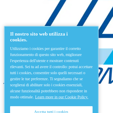
Il nostro sito web utilizza i
cookies.
Utilizziamo i cookies per garantire il corretto
funzionamento di questo sito web, migliorare
l'esperienza dell'utente e mostrare contenuti
rilevanti. Sei tu ad avere il controllo: potrai accettare
tutti i cookies, consentire solo quelli necessari o
gestire le tue preferenze. Ti segnaliamo che se
sceglierai di abilitare solo i cookies essenziali,
alcune funzionalità potrebbero non rispondere in
modo ottimale.
Learn more in our Cookie Policy.
Accetta tutti i cookies