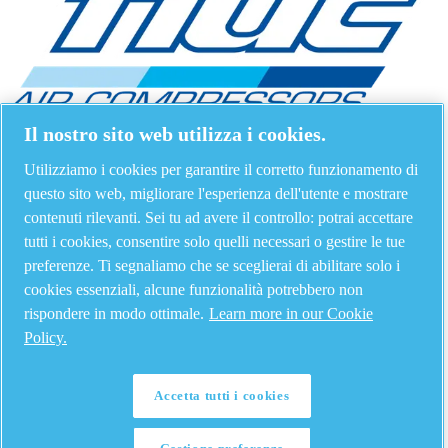
Il nostro sito web utilizza i cookies.
Utilizziamo i cookies per garantire il corretto funzionamento di
questo sito web, migliorare l'esperienza dell'utente e mostrare
contenuti rilevanti. Sei tu ad avere il controllo: potrai accettare
tutti i cookies, consentire solo quelli necessari o gestire le tue
preferenze. Ti segnaliamo che se sceglierai di abilitare solo i
cookies essenziali, alcune funzionalità potrebbero non
rispondere in modo ottimale.
Learn more in our Cookie
Policy.
Accetta tutti i cookies