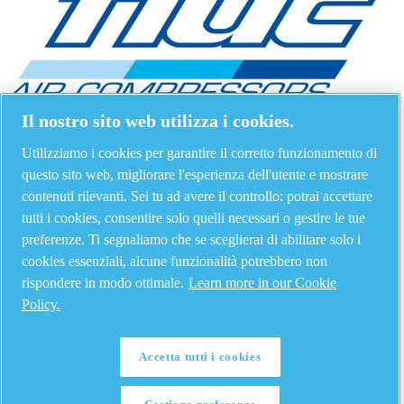
Il nostro sito web utilizza i cookies.
Utilizziamo i cookies per garantire il corretto funzionamento di
questo sito web, migliorare l'esperienza dell'utente e mostrare
contenuti rilevanti. Sei tu ad avere il controllo: potrai accettare
tutti i cookies, consentire solo quelli necessari o gestire le tue
preferenze. Ti segnaliamo che se sceglierai di abilitare solo i
cookies essenziali, alcune funzionalità potrebbero non
rispondere in modo ottimale.
Learn more in our Cookie
Policy.
Accetta tutti i cookies