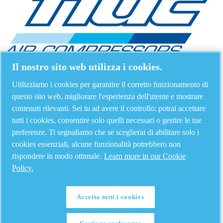
Il nostro sito web utilizza i cookies.
Utilizziamo i cookies per garantire il corretto funzionamento di
questo sito web, migliorare l'esperienza dell'utente e mostrare
contenuti rilevanti. Sei tu ad avere il controllo: potrai accettare
tutti i cookies, consentire solo quelli necessari o gestire le tue
preferenze. Ti segnaliamo che se sceglierai di abilitare solo i
cookies essenziali, alcune funzionalità potrebbero non
rispondere in modo ottimale.
Learn more in our Cookie
Policy.
Accetta tutti i cookies