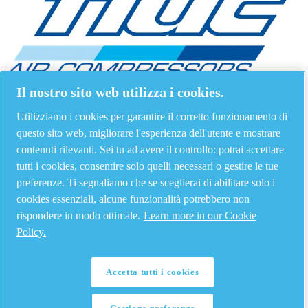
Il nostro sito web utilizza i cookies.
Utilizziamo i cookies per garantire il corretto funzionamento di
questo sito web, migliorare l'esperienza dell'utente e mostrare
contenuti rilevanti. Sei tu ad avere il controllo: potrai accettare
tutti i cookies, consentire solo quelli necessari o gestire le tue
preferenze. Ti segnaliamo che se sceglierai di abilitare solo i
cookies essenziali, alcune funzionalità potrebbero non
rispondere in modo ottimale.
Learn more in our Cookie
Policy.
Accetta tutti i cookies