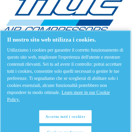
Il nostro sito web utilizza i cookies.
Utilizziamo i cookies per garantire il corretto funzionamento di
questo sito web, migliorare l'esperienza dell'utente e mostrare
contenuti rilevanti. Sei tu ad avere il controllo: potrai accettare
tutti i cookies, consentire solo quelli necessari o gestire le tue
preferenze. Ti segnaliamo che se sceglierai di abilitare solo i
cookies essenziali, alcune funzionalità potrebbero non
rispondere in modo ottimale.
Learn more in our Cookie
Policy.
Accetta tutti i cookies