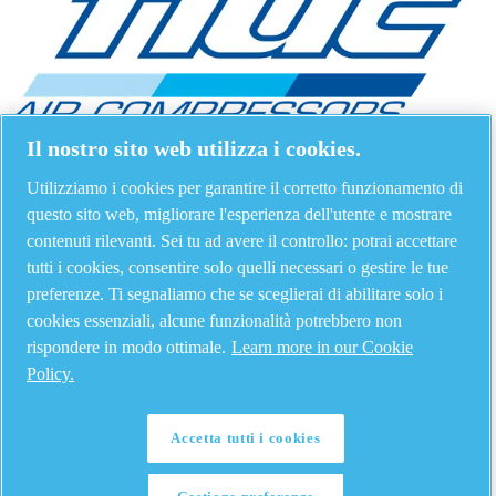
Il nostro sito web utilizza i cookies.
Utilizziamo i cookies per garantire il corretto funzionamento di
questo sito web, migliorare l'esperienza dell'utente e mostrare
contenuti rilevanti. Sei tu ad avere il controllo: potrai accettare
tutti i cookies, consentire solo quelli necessari o gestire le tue
preferenze. Ti segnaliamo che se sceglierai di abilitare solo i
cookies essenziali, alcune funzionalità potrebbero non
rispondere in modo ottimale.
Learn more in our Cookie
Policy.
Accetta tutti i cookies