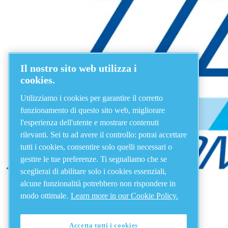
Il nostro sito web utilizza i
cookies.
Utilizziamo i cookies per garantire il corretto
funzionamento di questo sito web, migliorare
l'esperienza dell'utente e mostrare contenuti
rilevanti. Sei tu ad avere il controllo: potrai accettare
tutti i cookies, consentire solo quelli necessari o
gestire le tue preferenze. Ti segnaliamo che se
sceglierai di abilitare solo i cookies essenziali,
alcune funzionalità potrebbero non rispondere in
modo ottimale.
Learn more in our Cookie Policy.
Accetta tutti i cookies