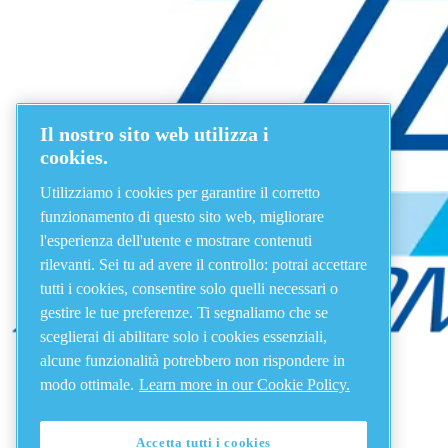
Il nostro sito web utilizza i
cookies.
Utilizziamo i cookies per garantire il corretto
funzionamento di questo sito web, migliorare
l'esperienza dell'utente e mostrare contenuti
rilevanti. Sei tu ad avere il controllo: potrai accettare
tutti i cookies, consentire solo quelli necessari o
gestire le tue preferenze. Ti segnaliamo che se
sceglierai di abilitare solo i cookies essenziali,
alcune funzionalità potrebbero non rispondere in
modo ottimale.
Learn more in our Cookie Policy.
Accetta tutti i cookies