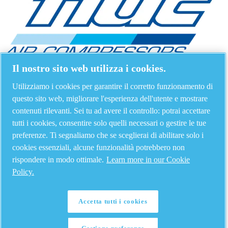
Il nostro sito web utilizza i cookies.
Utilizziamo i cookies per garantire il corretto funzionamento di
questo sito web, migliorare l'esperienza dell'utente e mostrare
contenuti rilevanti. Sei tu ad avere il controllo: potrai accettare
tutti i cookies, consentire solo quelli necessari o gestire le tue
preferenze. Ti segnaliamo che se sceglierai di abilitare solo i
cookies essenziali, alcune funzionalità potrebbero non
rispondere in modo ottimale.
Learn more in our Cookie
Policy.
Accetta tutti i cookies