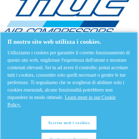
Il nostro sito web utilizza i cookies.
Utilizziamo i cookies per garantire il corretto funzionamento di
questo sito web, migliorare l'esperienza dell'utente e mostrare
contenuti rilevanti. Sei tu ad avere il controllo: potrai accettare
tutti i cookies, consentire solo quelli necessari o gestire le tue
preferenze. Ti segnaliamo che se sceglierai di abilitare solo i
cookies essenziali, alcune funzionalità potrebbero non
rispondere in modo ottimale.
Learn more in our Cookie
Policy.
Accetta tutti i cookies