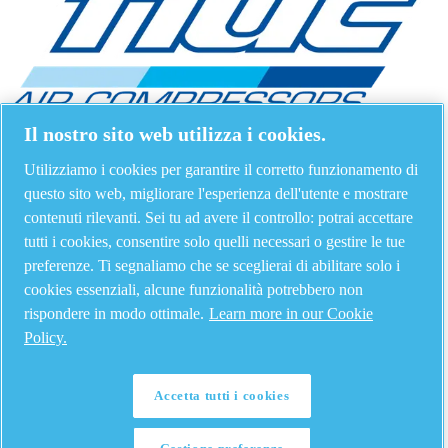
Il nostro sito web utilizza i cookies.
Utilizziamo i cookies per garantire il corretto funzionamento di
questo sito web, migliorare l'esperienza dell'utente e mostrare
contenuti rilevanti. Sei tu ad avere il controllo: potrai accettare
tutti i cookies, consentire solo quelli necessari o gestire le tue
preferenze. Ti segnaliamo che se sceglierai di abilitare solo i
cookies essenziali, alcune funzionalità potrebbero non
rispondere in modo ottimale.
Learn more in our Cookie
Policy.
Accetta tutti i cookies