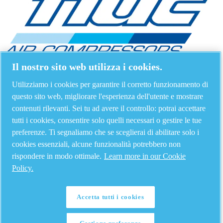
Il nostro sito web utilizza i cookies.
Utilizziamo i cookies per garantire il corretto funzionamento di
questo sito web, migliorare l'esperienza dell'utente e mostrare
contenuti rilevanti. Sei tu ad avere il controllo: potrai accettare
tutti i cookies, consentire solo quelli necessari o gestire le tue
preferenze. Ti segnaliamo che se sceglierai di abilitare solo i
cookies essenziali, alcune funzionalità potrebbero non
rispondere in modo ottimale.
Learn more in our Cookie
Policy.
Accetta tutti i cookies