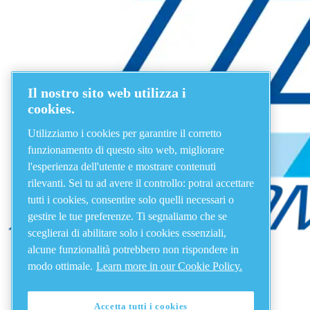
Il nostro sito web utilizza i
cookies.
Utilizziamo i cookies per garantire il corretto
funzionamento di questo sito web, migliorare
l'esperienza dell'utente e mostrare contenuti
rilevanti. Sei tu ad avere il controllo: potrai accettare
tutti i cookies, consentire solo quelli necessari o
gestire le tue preferenze. Ti segnaliamo che se
sceglierai di abilitare solo i cookies essenziali,
alcune funzionalità potrebbero non rispondere in
modo ottimale.
Learn more in our Cookie Policy.
Accetta tutti i cookies