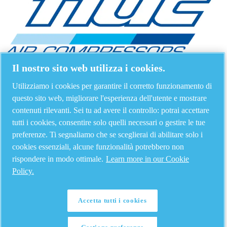
Il nostro sito web utilizza i cookies.
Utilizziamo i cookies per garantire il corretto funzionamento di
questo sito web, migliorare l'esperienza dell'utente e mostrare
contenuti rilevanti. Sei tu ad avere il controllo: potrai accettare
tutti i cookies, consentire solo quelli necessari o gestire le tue
preferenze. Ti segnaliamo che se sceglierai di abilitare solo i
cookies essenziali, alcune funzionalità potrebbero non
rispondere in modo ottimale.
Learn more in our Cookie
Policy.
Accetta tutti i cookies