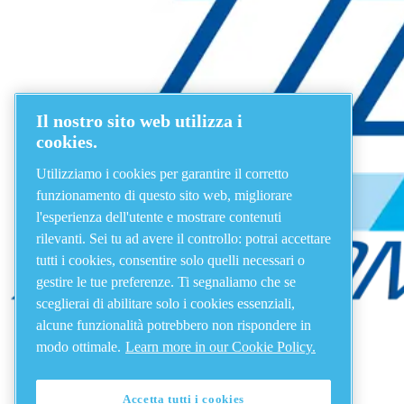
Il nostro sito web utilizza i
cookies.
Utilizziamo i cookies per garantire il corretto
funzionamento di questo sito web, migliorare
l'esperienza dell'utente e mostrare contenuti
rilevanti. Sei tu ad avere il controllo: potrai accettare
tutti i cookies, consentire solo quelli necessari o
gestire le tue preferenze. Ti segnaliamo che se
sceglierai di abilitare solo i cookies essenziali,
alcune funzionalità potrebbero non rispondere in
modo ottimale.
Learn more in our Cookie Policy.
Accetta tutti i cookies