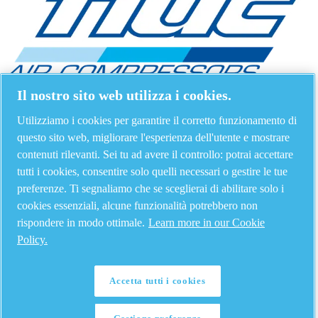
Il nostro sito web utilizza i cookies.
Utilizziamo i cookies per garantire il corretto funzionamento di
questo sito web, migliorare l'esperienza dell'utente e mostrare
contenuti rilevanti. Sei tu ad avere il controllo: potrai accettare
tutti i cookies, consentire solo quelli necessari o gestire le tue
preferenze. Ti segnaliamo che se sceglierai di abilitare solo i
cookies essenziali, alcune funzionalità potrebbero non
rispondere in modo ottimale.
Learn more in our Cookie
Policy.
Accetta tutti i cookies