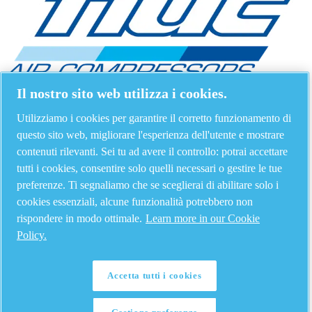
Il nostro sito web utilizza i cookies.
Utilizziamo i cookies per garantire il corretto funzionamento di
questo sito web, migliorare l'esperienza dell'utente e mostrare
contenuti rilevanti. Sei tu ad avere il controllo: potrai accettare
tutti i cookies, consentire solo quelli necessari o gestire le tue
preferenze. Ti segnaliamo che se sceglierai di abilitare solo i
cookies essenziali, alcune funzionalità potrebbero non
rispondere in modo ottimale.
Learn more in our Cookie
Policy.
Accetta tutti i cookies