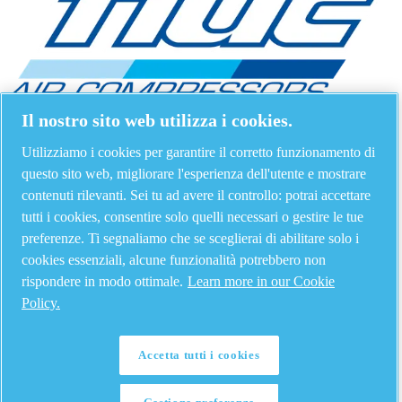
Il nostro sito web utilizza i cookies.
Utilizziamo i cookies per garantire il corretto funzionamento di
questo sito web, migliorare l'esperienza dell'utente e mostrare
contenuti rilevanti. Sei tu ad avere il controllo: potrai accettare
tutti i cookies, consentire solo quelli necessari o gestire le tue
preferenze. Ti segnaliamo che se sceglierai di abilitare solo i
cookies essenziali, alcune funzionalità potrebbero non
rispondere in modo ottimale.
Learn more in our Cookie
Policy.
Accetta tutti i cookies