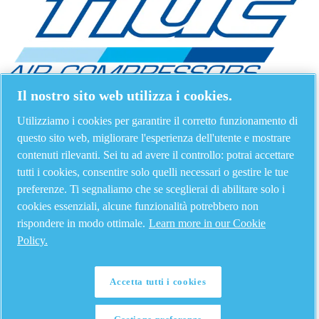
Il nostro sito web utilizza i cookies.
Utilizziamo i cookies per garantire il corretto funzionamento di
questo sito web, migliorare l'esperienza dell'utente e mostrare
contenuti rilevanti. Sei tu ad avere il controllo: potrai accettare
tutti i cookies, consentire solo quelli necessari o gestire le tue
preferenze. Ti segnaliamo che se sceglierai di abilitare solo i
cookies essenziali, alcune funzionalità potrebbero non
rispondere in modo ottimale.
Learn more in our Cookie
Policy.
Accetta tutti i cookies