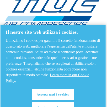
Il nostro sito web utilizza i cookies.
Utilizziamo i cookies per garantire il corretto funzionamento di
questo sito web, migliorare l'esperienza dell'utente e mostrare
contenuti rilevanti. Sei tu ad avere il controllo: potrai accettare
tutti i cookies, consentire solo quelli necessari o gestire le tue
preferenze. Ti segnaliamo che se sceglierai di abilitare solo i
cookies essenziali, alcune funzionalità potrebbero non
rispondere in modo ottimale.
Learn more in our Cookie
Policy.
Accetta tutti i cookies